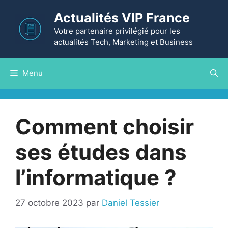
Aller
Actualités VIP France
au
contenu
Votre partenaire privilégié pour les
actualités Tech, Marketing et Business
Menu
Comment choisir
ses études dans
l’informatique ?
27 octobre 2023
par
Daniel Tessier