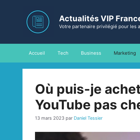
Aller
au
Actualités VIP Franc
contenu
Votre partenaire privilégié pour les 
Accueil
Tech
Business
Marketing
Où puis-je ache
YouTube pas che
13 mars 2023
par
Daniel Tessier