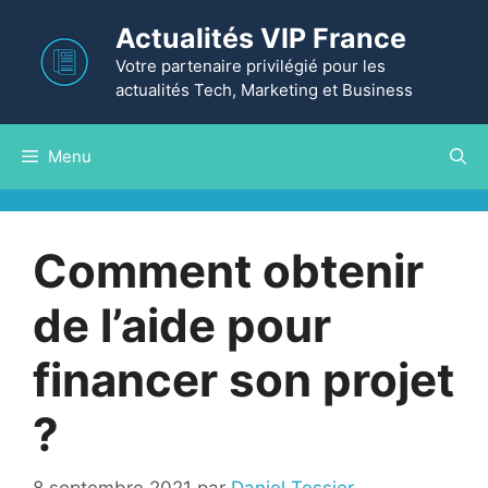
Aller
Actualités VIP France
au
contenu
Votre partenaire privilégié pour les
actualités Tech, Marketing et Business
Menu
Comment obtenir
de l’aide pour
financer son projet
?
8 septembre 2021
par
Daniel Tessier